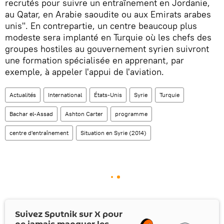
recrutés pour suivre un entraînement en Jordanie,
au Qatar, en Arabie saoudite ou aux Emirats arabes
unis". En contrepartie, un centre beaucoup plus
modeste sera implanté en Turquie où les chefs des
groupes hostiles au gouvernement syrien suivront
une formation spécialisée en apprenant, par
exemple, à appeler l'appui de l'aviation.
Actualités
International
États-Unis
Syrie
Turquie
Bachar el-Assad
Ashton Carter
programme
centre d'entraînement
Situation en Syrie (2014)
Suivez Sputnik sur
X
pour