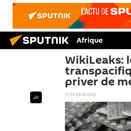
Afrique
WikiLeaks: 
transpacifi
priver de 
21:53 09.10.2015