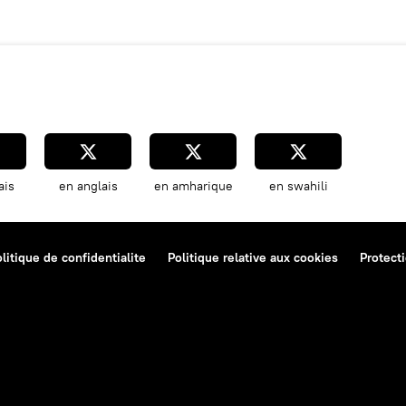
ais
en anglais
en amharique
en swahili
litique de confidentialite
Politique relative aux cookies
Protect