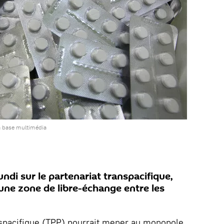
a base multimédia
undi sur le partenariat transpacifique,
une zone de libre-échange entre les
nspacifique (TPP) pourrait mener au monopole