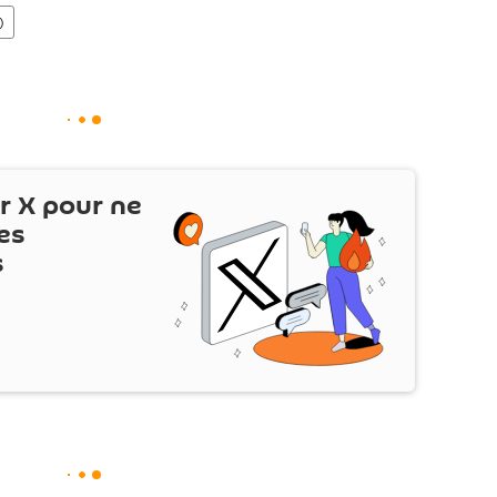
)
ur
X
pour ne
es
s