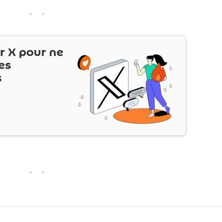
ur
X
pour ne
es
s