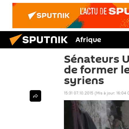
Afrique
Sénateurs US
de former l
syriens
15:31 07.10.2015
(Mis à jour:
16:04 