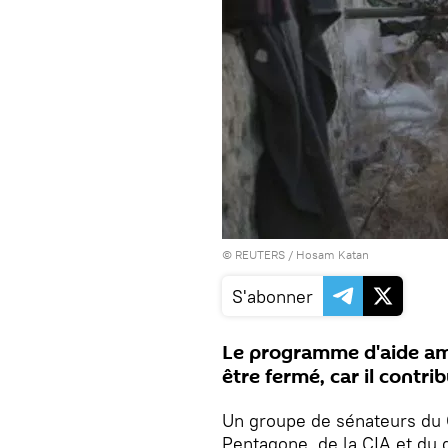
©
REUTERS
/ Hosam Katan
S'abonner
Le programme d'aide amé
être fermé, car il contr
Un groupe de sénateurs du
Pentagone, de la CIA et du 