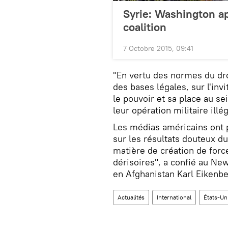
Syrie: Washington ap
coalition
7 Octobre 2015, 09:41
"En vertu des normes du droi
des bases légales, sur l'in
le pouvoir et sa place au s
leur opération militaire illé
Les médias américains ont po
sur les résultats douteux 
matière de création de forc
dérisoires", a confié au N
en Afghanistan Karl Eikenbe
Actualités
International
États-Un