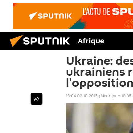
Afrique
Ukraine: des
ukrainiens 
l'oppositio
18:04 02.10.2015
(Mis à jour:
16:05