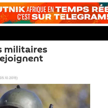
 militaires
rejoignent
n
 05.10.2015
)