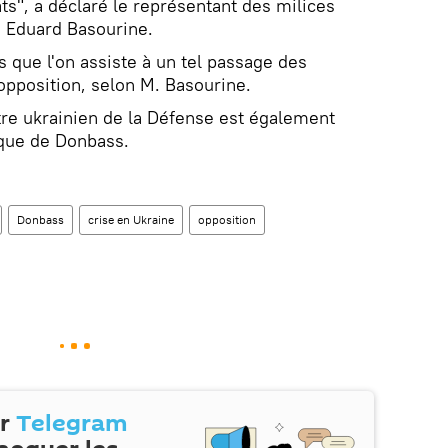
s", a déclaré le représentant des milices
, Eduard Basourine.
s que l'on assiste à un tel passage des
'opposition, selon M. Basourine.
stre ukrainien de la Défense est également
ique de Donbass.
Donbass
crise en Ukraine
opposition
ur
Telegram