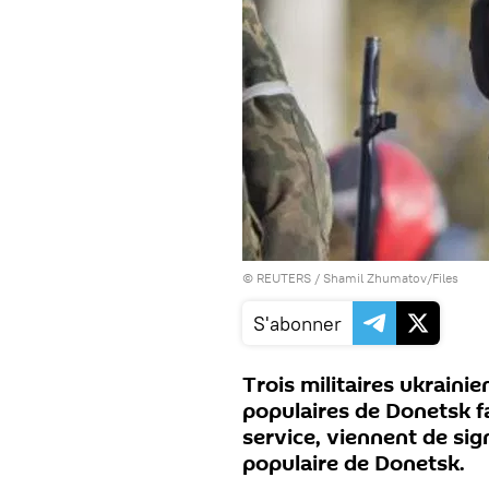
©
REUTERS
/ Shamil Zhumatov/Files
S'abonner
Trois militaires ukraini
populaires de Donetsk f
service, viennent de sig
populaire de Donetsk.