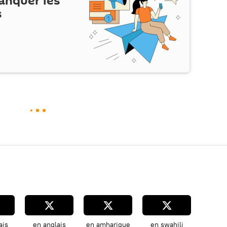
anquer les
s
ais
en anglais
en amharique
en swahili