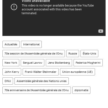
Actualités
International
70e session de l'Assemblée générale de l'Onu
Russie
États-Unis
New York
Sergueï Lavrov
Jens Stoltenberg
Federica Mogherini
John Kerry
Frank-Walter Steinmeier
Union européenne (UE)
ONU
Assemblée générale des Nations unies
70e anniversaire de l'Assemblée générale de l'Onu
diplomatie