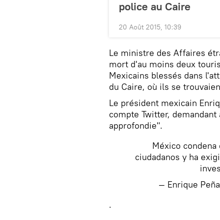
police au Caire
20 Août 2015, 10:39
Le ministre des Affaires ét
mort d'au moins deux touris
Mexicains blessés dans l'att
du Caire, où ils se trouvaien
Le président mexicain Enri
compte Twitter, demandant a
approfondie".
México condena 
ciudadanos y ha exigi
inves
— Enrique Peñ
.