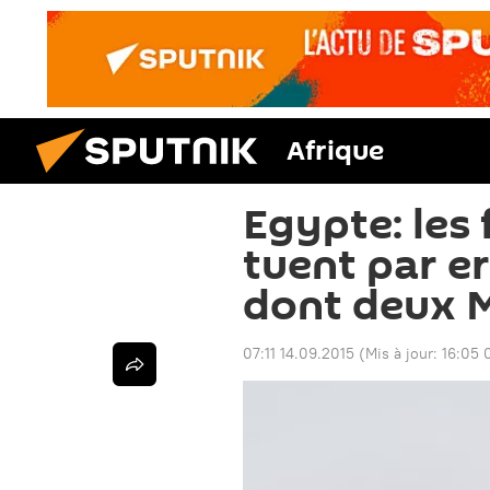
Afrique
Egypte: les 
tuent par e
dont deux 
07:11 14.09.2015
(Mis à jour:
16:05 