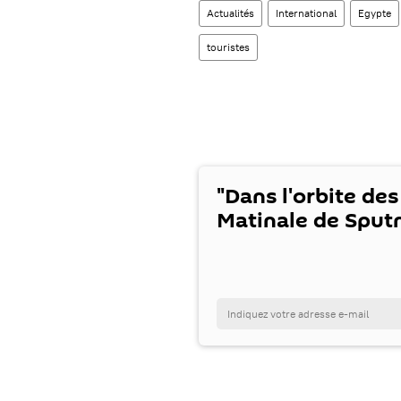
Actualités
International
Egypte
touristes
"Dans l'orbite des
Matinale de Sputn