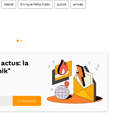
Wahat
Enrique Peña Nieto
police
armée
 actus: la
ik"