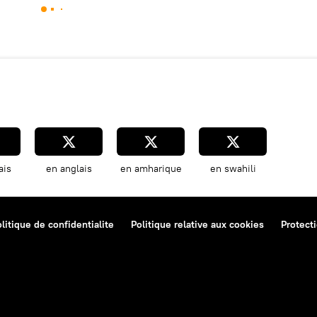
ais
en anglais
en amharique
en swahili
litique de confidentialite
Politique relative aux cookies
Protect