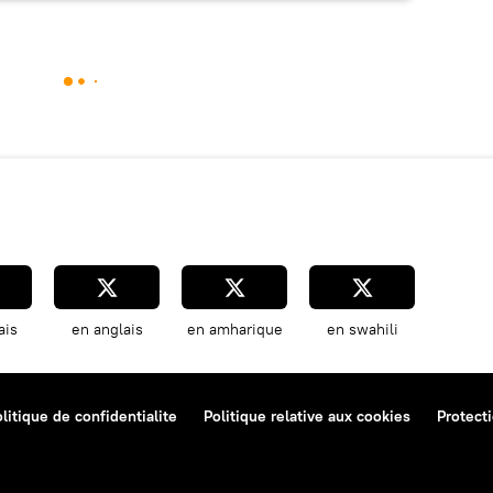
ais
en anglais
en amharique
en swahili
litique de confidentialite
Politique relative aux cookies
Protect