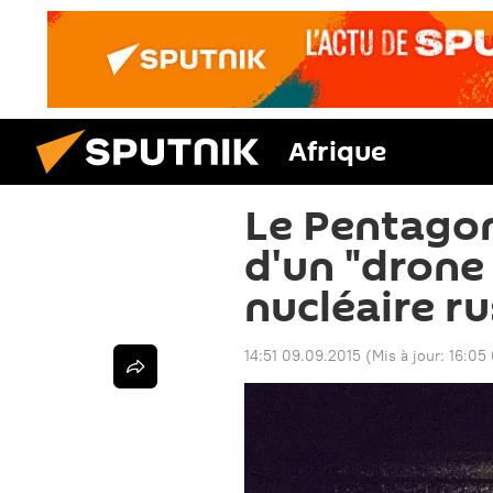
Afrique
Le Pentagon
d'un "drone
nucléaire r
14:51 09.09.2015
(Mis à jour:
16:05