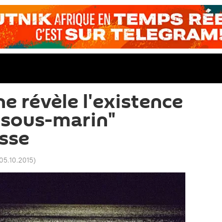
e révèle l'existence
 sous-marin"
usse
 05.10.2015
)