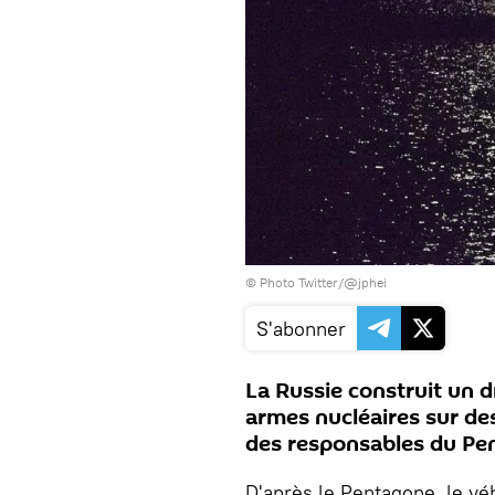
© Photo Twitter/@jphei
S'abonner
La Russie construit un 
armes nucléaires sur des
des responsables du Pen
D'après le Pentagone, le vé