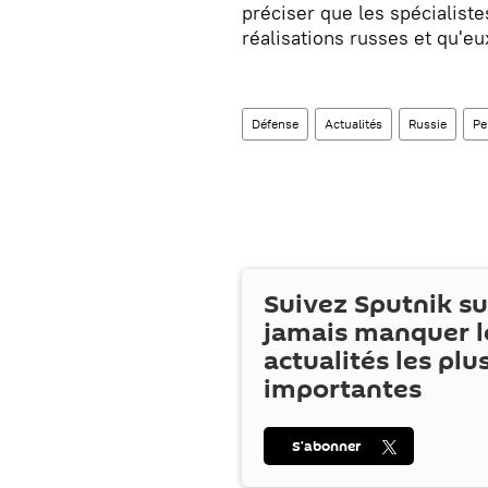
préciser que les spécialiste
réalisations russes et qu'eux
Défense
Actualités
Russie
Pe
Suivez Sputnik s
jamais manquer l
actualités les plu
importantes
S’abonner