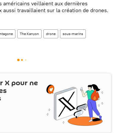
s américains veillaient aux dernières
 aussi travaillaient sur la création de drones.
ntagone
The Kanyon
drone
sous-marins
ur
X
pour ne
es
s