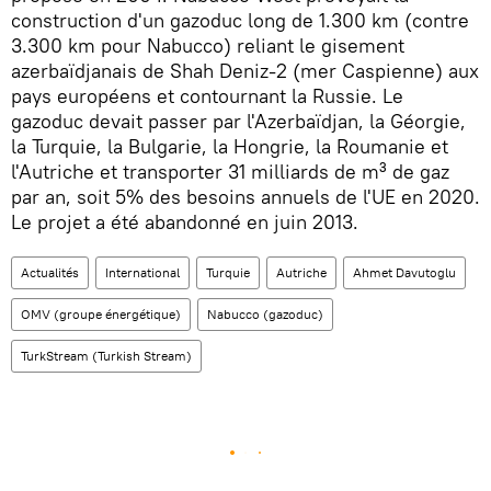
construction d'un gazoduc long de 1.300 km (contre
3.300 km pour Nabucco) reliant le gisement
azerbaïdjanais de Shah Deniz-2 (mer Caspienne) aux
pays européens et contournant la Russie. Le
gazoduc devait passer par l'Azerbaïdjan, la Géorgie,
la Turquie, la Bulgarie, la Hongrie, la Roumanie et
l'Autriche et transporter 31 milliards de m³ de gaz
par an, soit 5% des besoins annuels de l'UE en 2020.
Le projet a été abandonné en juin 2013.
Actualités
International
Turquie
Autriche
Ahmet Davutoglu
OMV (groupe énergétique)
Nabucco (gazoduc)
TurkStream (Turkish Stream)