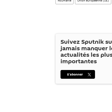
Roumanie
Union européenne (UE)
Suivez Sputnik s
jamais manquer l
actualités les plu
importantes
S’abonner