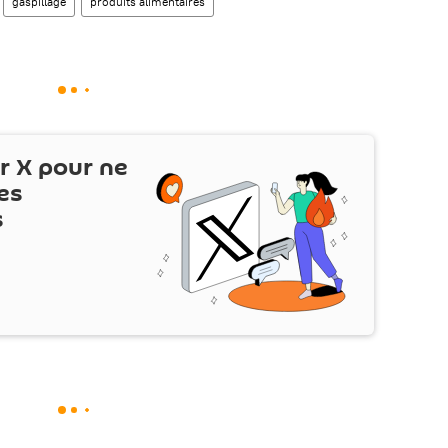
gaspillage
produits alimentaires
ur
X
pour ne
es
s