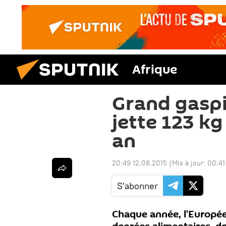
Afrique
Grand gaspi
jette 123 kg
an
20:49 12.08.2015
(Mis à jour:
00:41
S'abonner
Chaque année, l’Europée