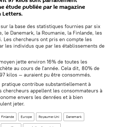
nt 97 kilos sont parfaitement
e étude publiée par le magazine
 Letters.
sur la base des statistiques fournies par six
, le Danemark, la Roumanie, la Finlande, les
. Les chercheurs ont pris en compte les
ar les individus que par les établissements de
 moyen jette environ 16% de toutes les
achète au cours de l'année. Cela dit, 80% de
 97 kilos — auraient pu être consommés.
e pratique contribue substantiellement à
es chercheurs appellent les consommateurs à
conome envers les denrées et à bien
ulent jeter.
Finlande
Europe
Royaume-Uni
Danemark