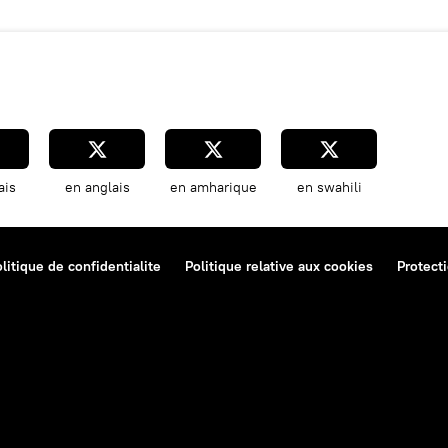
ais
en anglais
en amharique
en swahili
litique de confidentialite
Politique relative aux cookies
Protect