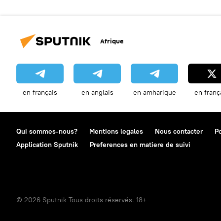
Afrique
en français
en anglais
en amharique
en franç
Qui sommes-nous?
Mentions legales
Nous contacter
Po
Application Sputnik
Preferences en matiere de suivi
© 2026 Sputnik Tous droits réservés. 18+