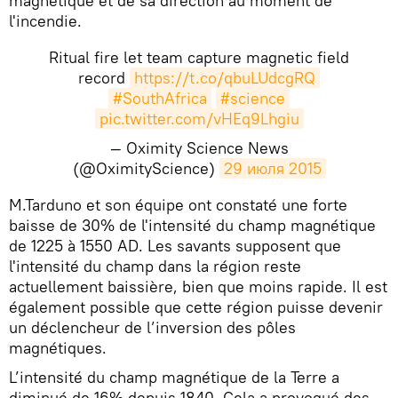
magnétique et de sa direction au moment de
l'incendie.
Ritual fire let team capture magnetic field
record
https://t.co/qbuLUdcgRQ
#SouthAfrica
#science
pic.twitter.com/vHEq9Lhgiu
— Oximity Science News
(@OximityScience)
29 июля 2015
M.Tarduno et son équipe ont constaté une forte
baisse de 30% de l'intensité du champ magnétique
de 1225 à 1550 AD. Les savants supposent que
l'intensité du champ dans la région reste
actuellement baissière, bien que moins rapide. Il est
également possible que cette région puisse devenir
un déclencheur de l’inversion des pôles
magnétiques.
L’intensité du champ magnétique de la Terre a
diminué de 16% depuis 1840. Cela a provoqué des