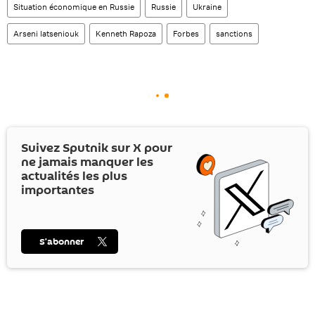
Situation économique en Russie
Russie
Ukraine
Arseni Iatseniouk
Kenneth Rapoza
Forbes
sanctions
Suivez Sputnik sur
X
pour
ne jamais manquer les
actualités les plus
importantes
S’abonner