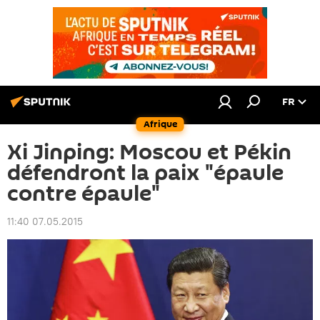
FR
Afrique
Xi Jinping: Moscou et Pékin
défendront la paix "épaule
contre épaule"
11:40 07.05.2015