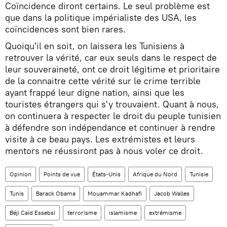
Coïncidence diront certains. Le seul problème est
que dans la politique impérialiste des USA, les
coïncidences sont bien rares.
Quoiqu'il en soit, on laissera les Tunisiens à
retrouver la vérité, car eux seuls dans le respect de
leur souveraineté, ont ce droit légitime et prioritaire
de la connaitre cette vérité sur le crime terrible
ayant frappé leur digne nation, ainsi que les
touristes étrangers qui s'y trouvaient. Quant à nous,
on continuera à respecter le droit du peuple tunisien
à défendre son indépendance et continuer à rendre
visite à ce beau pays. Les extrémistes et leurs
mentors ne réussiront pas à nous voler ce droit.
Opinion
Points de vue
États-Unis
Afrique du Nord
Tunisie
Tunis
Barack Obama
Mouammar Kadhafi
Jacob Walles
Béji Caïd Essebsi
terrorisme
islamisme
extrémisme