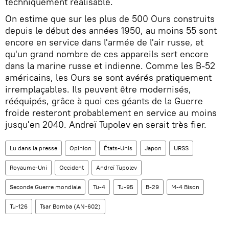
techniquement réalisable.
On estime que sur les plus de 500 Ours construits
depuis le début des années 1950, au moins 55 sont
encore en service dans l'armée de l'air russe, et
qu'un grand nombre de ces appareils sert encore
dans la marine russe et indienne. Comme les B-52
américains, les Ours se sont avérés pratiquement
irremplaçables. Ils peuvent être modernisés,
rééquipés, grâce à quoi ces géants de la Guerre
froide resteront probablement en service au moins
jusqu'en 2040. Andreï Tupolev en serait très fier.
Lu dans la presse
Opinion
États-Unis
Japon
URSS
Royaume-Uni
Occident
Andreï Tupolev
Seconde Guerre mondiale
Tu-4
Tu-95
B-29
M-4 Bison
Tu-126
Tsar Bomba (AN-602)