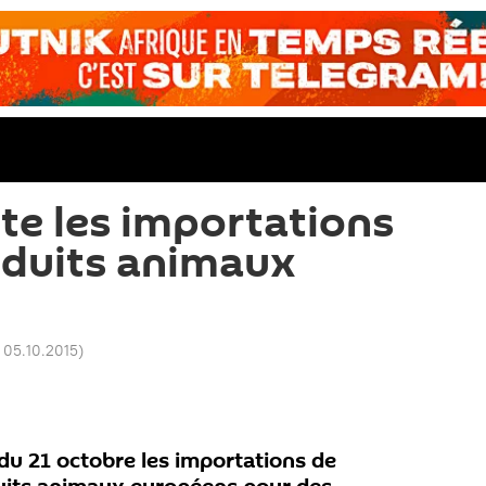
te les importations
oduits animaux
 05.10.2015
)
r du 21 octobre les importations de