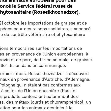
duits animaux européens pour des
noncé le Service fédéral russe de
 phytosanitaire (Rosselkhoznadzor).
 21 octobre les importations de graisse et de
péens pour des raisons sanitaires, a annoncé
se de contrôle vétérinaire et phytosanitaire
ions temporaires sur les importations de
res en provenance de l'Union européennes, à
ovin et de porc, de farine animale, de graisse
aille", lit-on dans un communiqué.
derniers mois, Rosselkhoznadzor a découvert
imaux en provenance d'Autriche, d'Allemagne,
 Pologne qui n'étaient pas conformes aux
 à celles de l'Union douanière (Russie-
es produits contenaient notamment des
s, des métaux lourds et chloramphénicol, un
lisation pour les animaux destinés à la