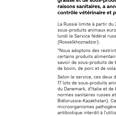
graisse et de sous-pro
raisons sanitaires, a an
contrôle vétérinaire et
La Russie limite à partir du
sous-produits animaux euro
lundi le Service fédéral rus
(Rosselkhoznadzor).
"Nous adoptons des restrict
certains produits alimentai
savoir de sous-produits de b
de bovin, de porc et de vol
Selon le service, ces deux 
17 lots de sous-produits an
du Danemark, d'Italie et de
normes sanitaires russes et
Biélorussie-Kazakhstan). C
microorganismes pathogène
antibiotique interdit à l'uti