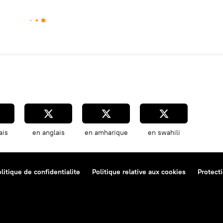
ais
en anglais
en amharique
en swahili
litique de confidentialite
Politique relative aux cookies
Protect