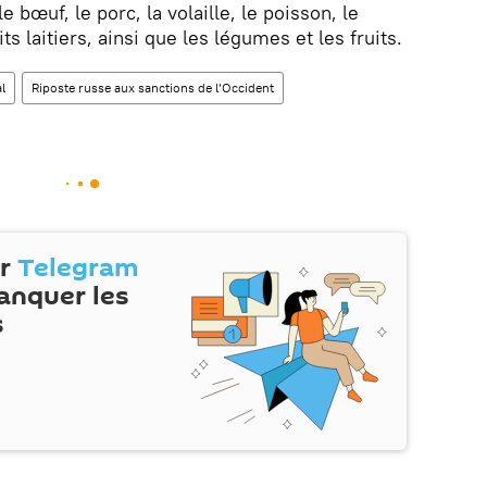
e bœuf, le porc, la volaille, le poisson, le
its laitiers, ainsi que les légumes et les fruits.
l
Riposte russe aux sanctions de l’Occident
ur
Telegram
anquer les
s