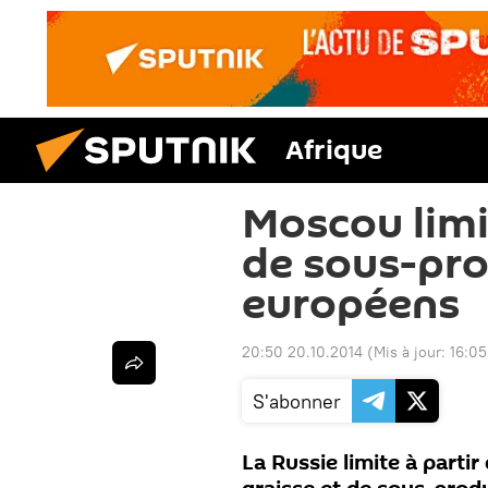
Afrique
Moscou limi
de sous-pr
européens
20:50 20.10.2014
(Mis à jour:
16:05
S'abonner
La Russie limite à parti