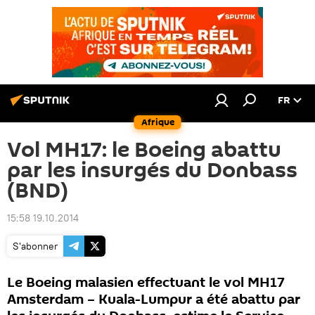
FR
Afrique
Vol MH17: le Boeing abattu
par les insurgés du Donbass
(BND)
15:58 19.10.2014
S'abonner
Le Boeing malasien effectuant le vol MH17
Amsterdam – Kuala-Lumpur a été abattu par