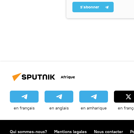
S’abonner
Afrique
en français
en anglais
en amharique
en franç
Qui sommes-nous?
Mentions legales
Nous contacter
Po