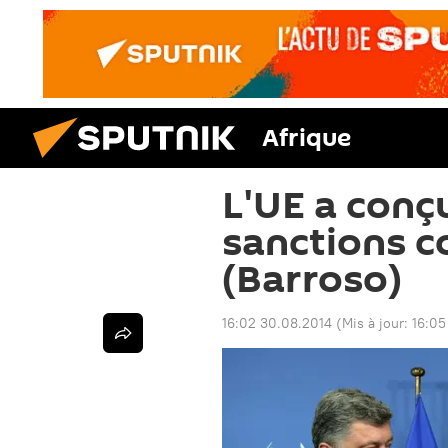
Afrique
L'UE a conç
sanctions 
(Barroso)
16:02 30.08.2014
(Mis à jour:
16:05