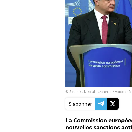
© Sputnik . Nikolai Lazarenko
/
Accéder à 
S'abonner
La Commission européen
nouvelles sanctions anti