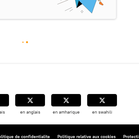
ais
en anglais
en amharique
en swahili
litique de confidentialite
Politique relative aux cookies
Protect