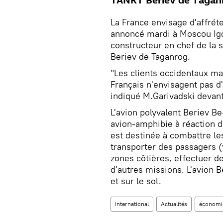
TANKT Beriev de Tagan
La France envisage d'affrét
annoncé mardi à Moscou Igor
constructeur en chef de la
Beriev de Taganrog.
"Les clients occidentaux man
Français n'envisagent pas d'
indiqué M.Garivadski devant 
L'avion polyvalent Beriev B
avion-amphibie à réaction 
est destinée à combattre le
transporter des passagers (v
zones côtières, effectuer d
d'autres missions. L'avion 
et sur le sol.
International
Actualités
économi