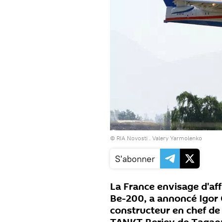
© RIA Novosti . Valery Yarmolenko
S'abonner
La France envisage d'af
Be-200, a annoncé Igor G
constructeur en chef de