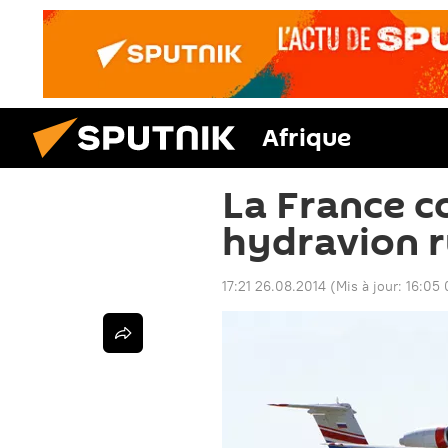
Afrique
La France c
hydravion 
17:21 26.08.2014
(Mis à jour:
16:05 