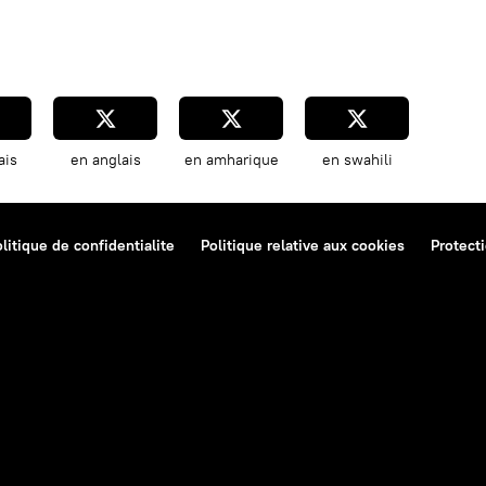
ais
en anglais
en amharique
en swahili
litique de confidentialite
Politique relative aux cookies
Protect