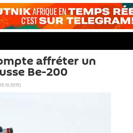
ompte affréter un
russe Be-200
05.10.2015
)