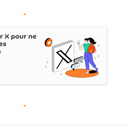
ur
X
pour ne
es
s