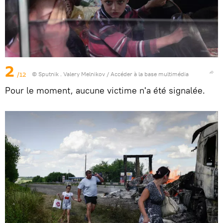
2
/12
© Sputnik . Valery Melnikov
/
Accéder à la base multimédia
Pour le moment, aucune victime n'a été signalée.