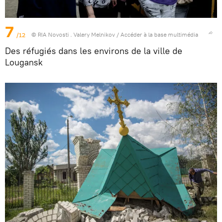
7
/12
© RIA Novosti . Valery Melnikov
/
Accéder à la base multimédia
Des réfugiés dans les environs de la ville de
Lougansk