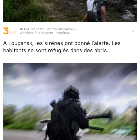
3
© RIA Novosti . Valery Melnikov
/
/12
Accéder à la base multimédia
A Lougansk, les sirènes ont donné l'alerte. Les
habitants se sont réfugiés dans des abris.