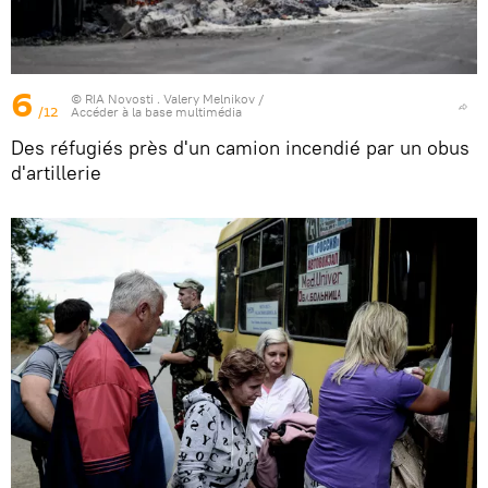
6
© RIA Novosti . Valery Melnikov
/
/12
Accéder à la base multimédia
Des réfugiés près d'un camion incendié par un obus
d'artillerie