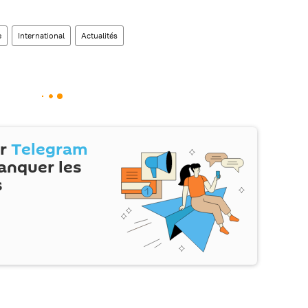
e
International
Actualités
ur
Telegram
anquer les
s