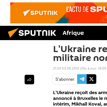
Afrique
L'Ukraine re
militaire no
21:24 03.06.2014
(Mis à jour:
16:05
S'abonner
L'Ukraine reçoit des arme
annoncé à Bruxelles le m
intérim, Mikhaïl Koval,