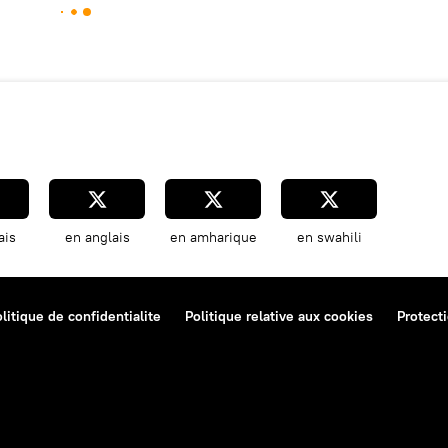
ais
en anglais
en amharique
en swahili
litique de confidentialite
Politique relative aux cookies
Protect