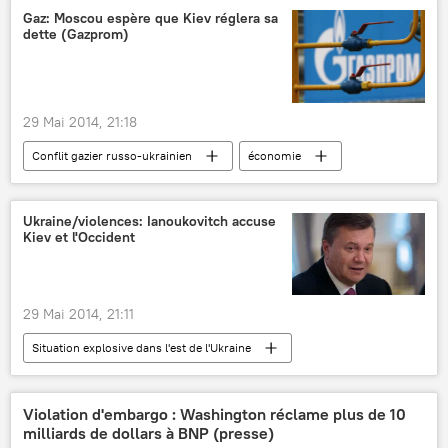
Gaz: Moscou espère que Kiev réglera sa
dette (Gazprom)
29 Mai 2014, 21:18
Conflit gazier russo-ukrainien
économie
Actualités
Ukraine/violences: Ianoukovitch accuse
Kiev et l'Occident
29 Mai 2014, 21:11
Situation explosive dans l'est de l'Ukraine
International
Actualités
Règlement de la situation en Ukraine (2014)
Violation d'embargo : Washington réclame plus de 10
milliards de dollars à BNP (presse)