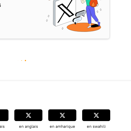
s
ais
en anglais
en amharique
en swahili