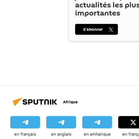
actualités les plu
importantes
S’abonner
Afrique
en français
en anglais
en amharique
en franç