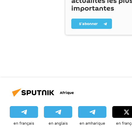
actualités les plu
importantes
S’abonner
Afrique
en français
en anglais
en amharique
en franç