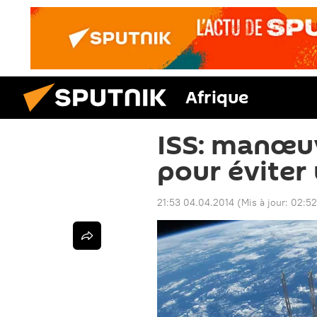
Afrique
ISS: manœuv
pour éviter
21:53 04.04.2014
(Mis à jour:
02:52