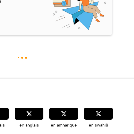
s
ais
en anglais
en amharique
en swahili