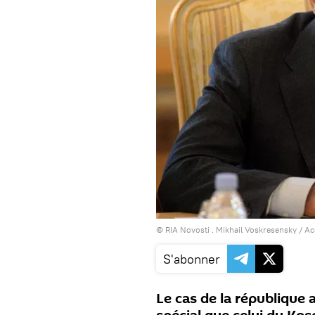
© RIA Novosti . Mikhail Voskresensky
/
Ac
S'abonner
Le cas de la république