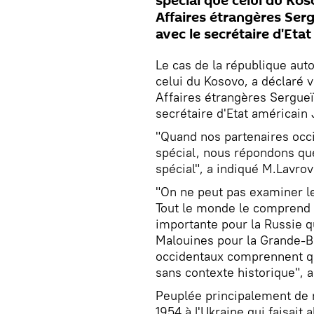
spécial que celui du Kos
Affaires étrangères Ser
avec le secrétaire d'Eta
Le cas de la république au
celui du Kosovo, a déclaré 
Affaires étrangères Sergueï
secrétaire d'Etat américain 
"Quand nos partenaires occi
spécial, nous répondons que
spécial", a indiqué M.Lavro
"On ne peut pas examiner le
Tout le monde le comprend e
importante pour la Russie q
Malouines pour la Grande-B
occidentaux comprennent qu
sans contexte historique", a
Peuplée principalement de 
1954 à l'Ukraine qui faisait a