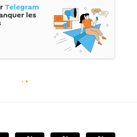
ur
Telegram
anquer les
s