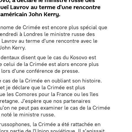
ovo, a déclaré le ministre russe des
gueï Lavrov au terme d'une rencontre
t américain John Kerry.
tonome de Crimée est encore plus spécial que
vendredi à Londres le ministre russe des
 Lavrov au terme d'une rencontre avec le
John Kerry.
dentaux disent que le cas du Kosovo est
 celui de la Crimée est alors encore plus
v lors d'une conférence de presse.
 cas de la Crimée en oubliant son histoire.
t je déclare que la Crimée est plus
ue les Comores pour la France ou les îles
retagne. J'espère que nos partenaires
'on ne peut pas examiner le cas de la Crimée
 noté le ministre russe.
russophones, la Crimée a été rattachée en
lors partie de l'Union soviétique. Il s'agissait