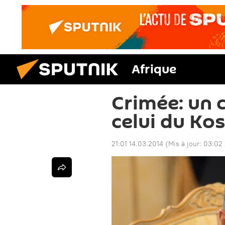
Afrique
Crimée: un c
celui du Ko
21:01 14.03.2014
(Mis à jour:
03:02