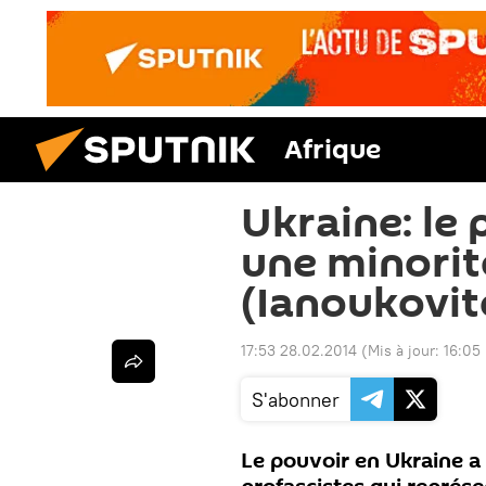
Afrique
Ukraine: le
une minorit
(Ianoukovit
17:53 28.02.2014
(Mis à jour:
16:05
S'abonner
Le pouvoir en Ukraine a 