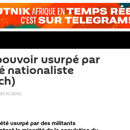
 pouvoir usurpé par
é nationaliste
ch)
 05.10.2015
)
été usurpé par des militants