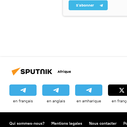
S’abonner
Afrique
en français
en anglais
en amharique
en franç
Qui sommes-nous?
Mentions legales
Nous contacter
Po