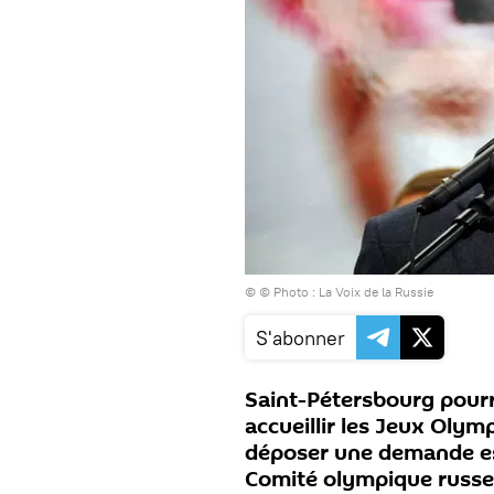
© © Photo : La Voix de la Russie
S'abonner
Saint-Pétersbourg pourr
accueillir les Jeux Olym
déposer une demande est
Comité olympique russe 