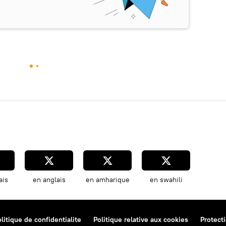
ais
en anglais
en amharique
en swahili
litique de confidentialite
Politique relative aux cookies
Protect