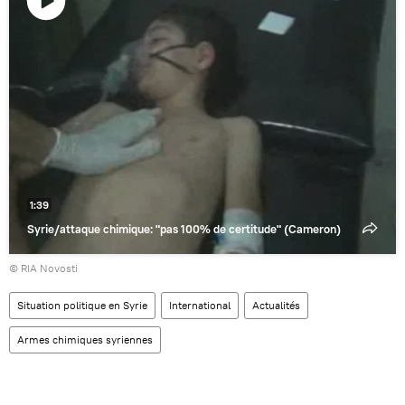
Lire
la
vidéo
1:39
Syrie/attaque chimique: "pas 100% de certitude" (Cameron)
© RIA Novosti
Situation politique en Syrie
International
Actualités
Armes chimiques syriennes