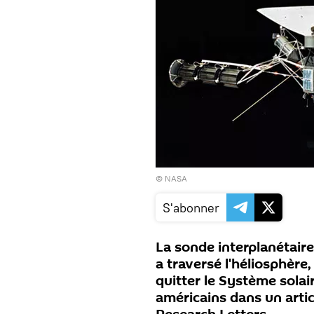
©
NASA
S'abonner
La sonde interplanétair
a traversé l'héliosphère,
quitter le Système solai
américains dans un artic