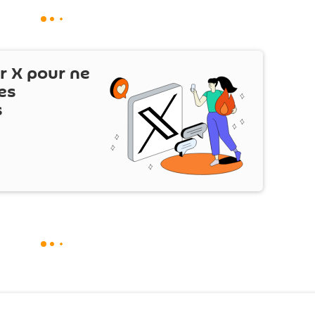
ur
X
pour ne
es
s