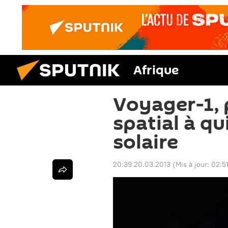
Afrique
Voyager-1, 
spatial à qu
solaire
20:39 20.03.2013
(Mis à jour:
02:5