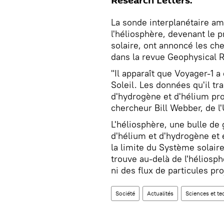
Research Letters.
La sonde interplanétaire am
l'héliosphère, devenant le p
solaire, ont annoncé les che
dans la revue Geophysical R
"Il apparaît que Voyager-1 a 
Soleil. Les données qu'il t
d'hydrogène et d'hélium prop
chercheur Bill Webber, de l
L'héliosphère, une bulle d
d'hélium et d'hydrogène et 
la limite du Système solaire
trouve au-delà de l'hélios
ni des flux de particules pro
Société
Actualités
Sciences et te