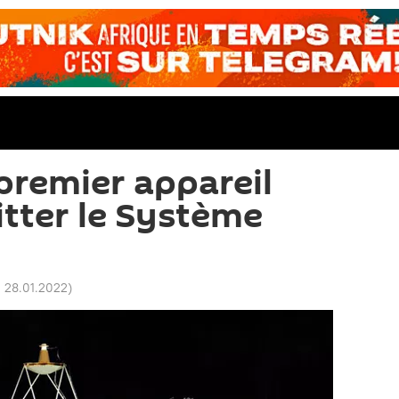
premier appareil
itter le Système
1 28.01.2022
)