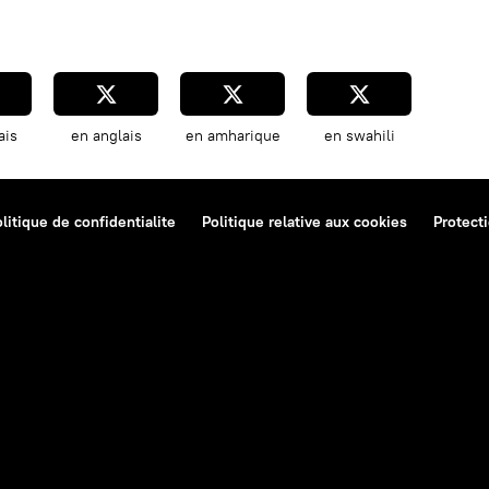
ais
en anglais
en amharique
en swahili
litique de confidentialite
Politique relative aux cookies
Protect