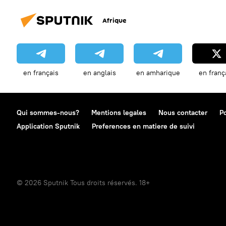
Afrique
en français
en anglais
en amharique
en franç
Qui sommes-nous?
Mentions legales
Nous contacter
Po
Application Sputnik
Preferences en matiere de suivi
© 2026 Sputnik Tous droits réservés. 18+