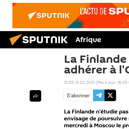
Afrique
La Finlande
adhérer à l'
12:05 13.02.2013
(Mis à jour:
16:05
S'abonner
La Finlande n'étudie pas 
envisage de poursuivre s
mercredi à Moscou le pré