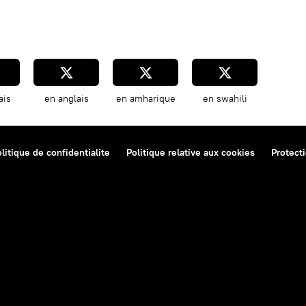
ais
en anglais
en amharique
en swahili
litique de confidentialite
Politique relative aux cookies
Protect