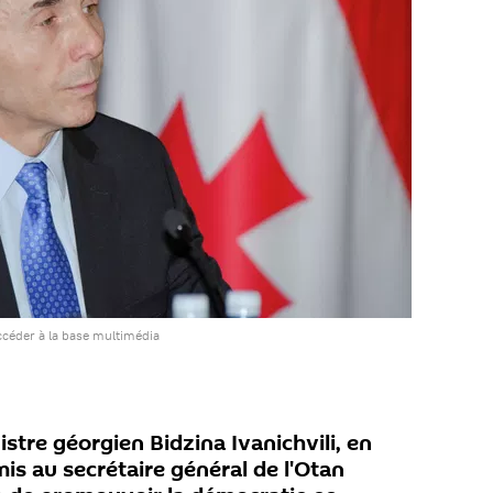
céder à la base multimédia
tre géorgien Bidzina Ivanichvili, en
mis au secrétaire général de l'Otan