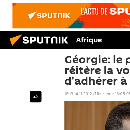
Afrique
Géorgie: le 
réitère la v
d'adhérer à
16:13 14.11.2012
(Mis à jour:
16:05 0