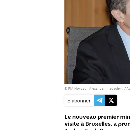
© RIA Novosti . Alexander Imedachvili
/
Ac
S'abonner
Le nouveau premier minis
visite à Bruxelles, a pro