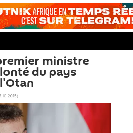
premier ministre
olonté du pays
 l'Otan
5.10.2015
)