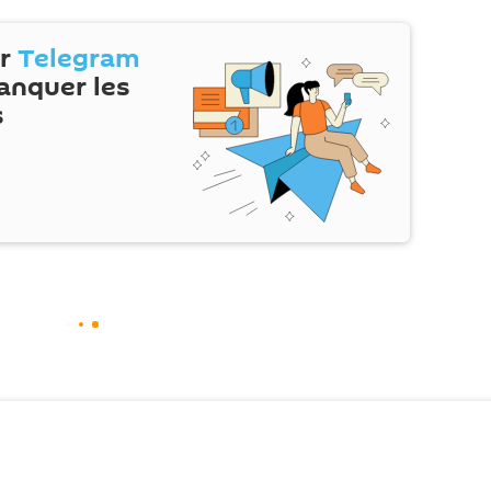
ur
Telegram
anquer les
s