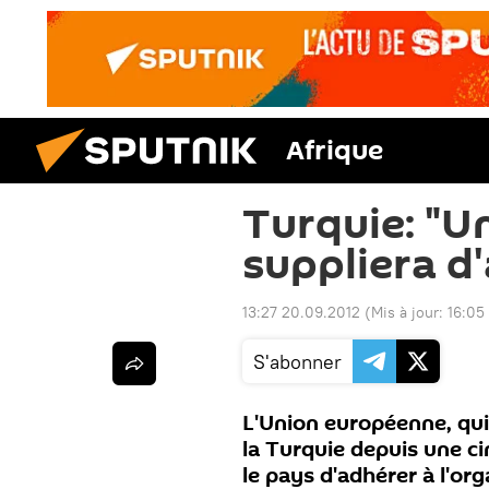
Afrique
Turquie: "Un
suppliera d'
13:27 20.09.2012
(Mis à jour:
16:05
S'abonner
L'Union européenne, qui
la Turquie depuis une ci
le pays d'adhérer à l'org