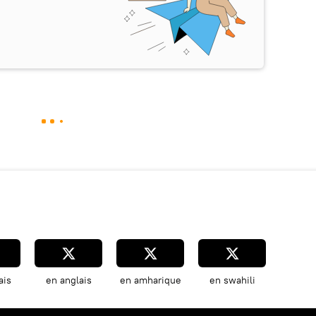
ais
en anglais
en amharique
en swahili