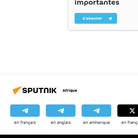
importantes
S’abonner
Afrique
en français
en anglais
en amharique
en franç