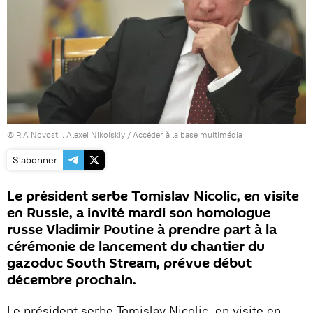
© RIA Novosti . Alexei Nikolskiy
/
Accéder à la base multimédia
S'abonner
Le président serbe Tomislav Nicolic, en visite
en Russie, a invité mardi son homologue
russe Vladimir Poutine à prendre part à la
cérémonie de lancement du chantier du
gazoduc South Stream, prévue début
décembre prochain.
Le président serbe Tomislav Nicolic, en visite en