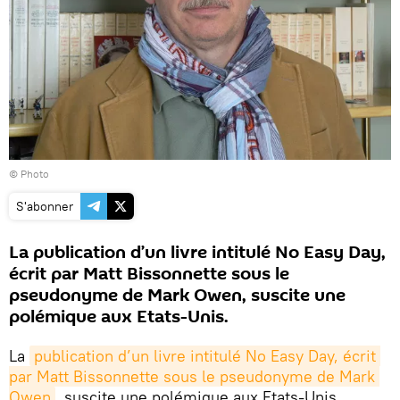
© Photo
S'abonner
La publication d’un livre intitulé No Easy Day,
écrit par Matt Bissonnette sous le
pseudonyme de Mark Owen, suscite une
polémique aux Etats-Unis.
La
publication d’un livre intitulé No Easy Day, écrit 
par Matt Bissonnette sous le pseudonyme de Mark 
Owen
, suscite une polémique aux Etats-Unis.