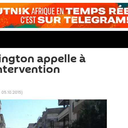
ington appelle à
intervention
5 05.10.2015
)