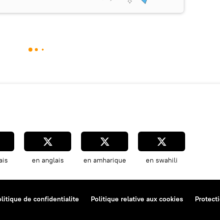
ais
en anglais
en amharique
en swahili
litique de confidentialite
Politique relative aux cookies
Protect