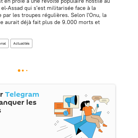
st en proie à une révolte populaire hostile au
l-Assad qui s'est militarisée face à la
par les troupes régulières. Selon l'Onu, la
e aurait déjà fait plus de 9.000 morts et
onal
Actualités
ur
Telegram
anquer les
s