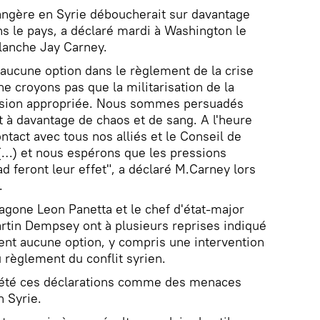
angère en Syrie déboucherait sur davantage
s le pays, a déclaré mardi à Washington le
lanche Jay Carney.
aucune option dans le règlement de la crise
e croyons pas que la militarisation de la
cision appropriée. Nous sommes persuadés
t à davantage de chaos et de sang. A l'heure
ntact avec tous nos alliés et le Conseil de
(…) et nous espérons que les pressions
d feront leur effet", a déclaré M.Carney lors
.
agone Leon Panetta et le chef d'état-major
tin Dempsey ont à plusieurs reprises indiqué
ient aucune option, y compris une intervention
u règlement du conflit syrien.
rété ces déclarations comme des menaces
n Syrie.