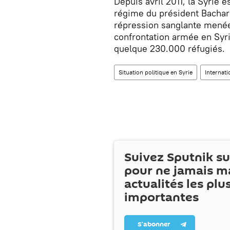
Depuis avril 2011, la Syrie e
régime du président Bachar e
répression sanglante menée 
confrontation armée en Syri
quelque 230.000 réfugiés.
Situation politique en Syrie
Internati
Suivez Sputnik s
pour ne jamais m
actualités les plu
importantes
S’abonner