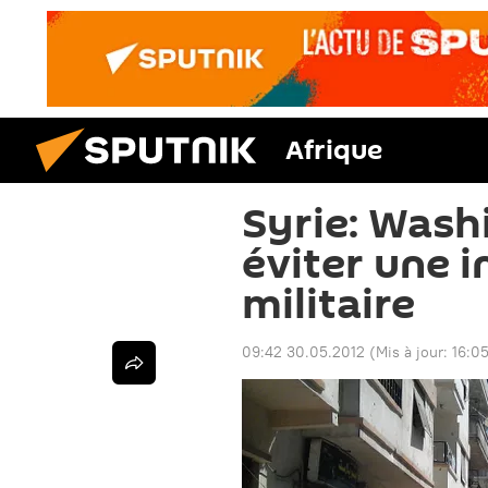
Afrique
Syrie: Wash
éviter une 
militaire
09:42 30.05.2012
(Mis à jour:
16:0