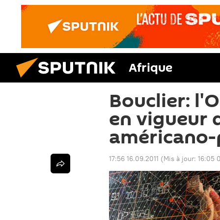
Afrique
Bouclier: l'
en vigueur 
américano-
17:56 16.09.2011
(Mis à jour:
16:05 