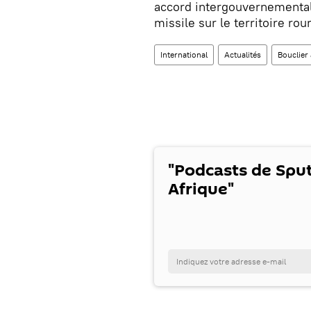
accord intergouvernemental
missile sur le territoire ro
International
Actualités
Bouclier
"Podcasts de Spu
Afrique"