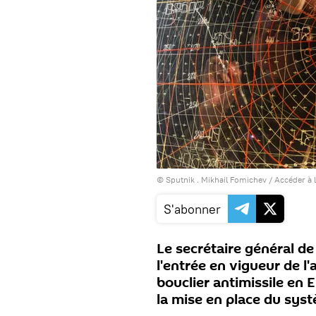
© Sputnik . Mikhail Fomichev
/
Accéder à 
S'abonner
Le secrétaire général d
l'entrée en vigueur de l
bouclier antimissile en 
la mise en place du syst