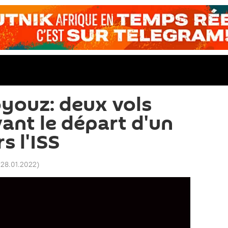
youz: deux vols
vant le départ d'un
s l'ISS
 28.01.2022
)