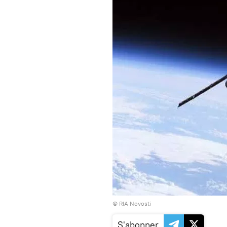
© RIA Novosti
S'abonner