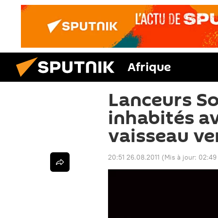
Afrique
Lanceurs So
inhabités a
vaisseau ver
20:51 26.08.2011
(Mis à jour:
02:49