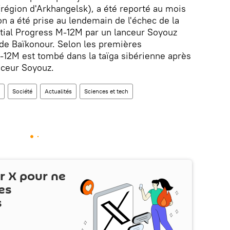
égion d'Arkhangelsk), a été reporté au mois
n a été prise au lendemain de l'échec de la
atial Progress M-12M par un lanceur Soyouz
de Baïkonour. Selon les premières
-12M est tombé dans la taïga sibérienne après
nceur Soyouz.
Société
Actualités
Sciences et tech
ur
X
pour ne
es
s