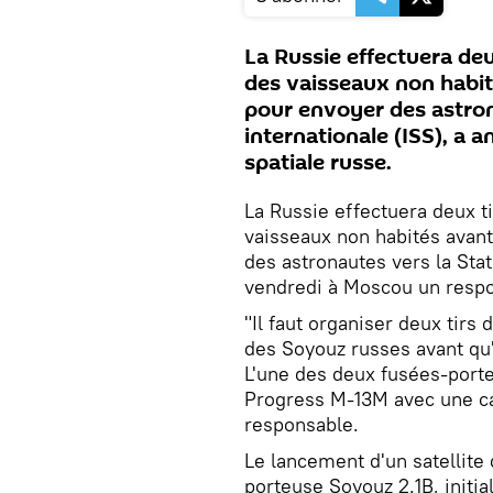
La Russie effectuera deu
des vaisseaux non habité
pour envoyer des astron
internationale (ISS), a 
spatiale russe.
La Russie effectuera deux t
vaisseaux non habités avant
des astronautes vers la Stat
vendredi à Moscou un respon
"Il faut organiser deux tirs 
des Soyouz russes avant qu'
L'une des deux fusées-port
Progress M-13M avec une car
responsable.
Le lancement d'un satellite
porteuse Soyouz 2.1B, initi