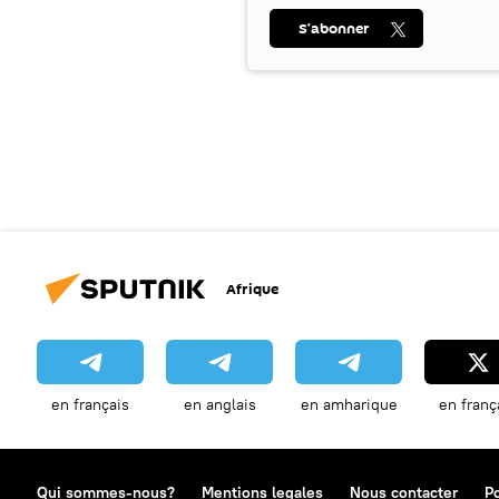
S’abonner
Afrique
en français
en anglais
en amharique
en franç
Qui sommes-nous?
Mentions legales
Nous contacter
Po