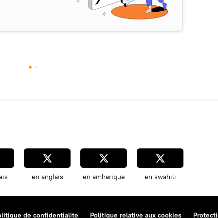
ais
en anglais
en amharique
en swahili
litique de confidentialite
Politique relative aux cookies
Protect