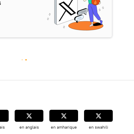
s
ais
en anglais
en amharique
en swahili