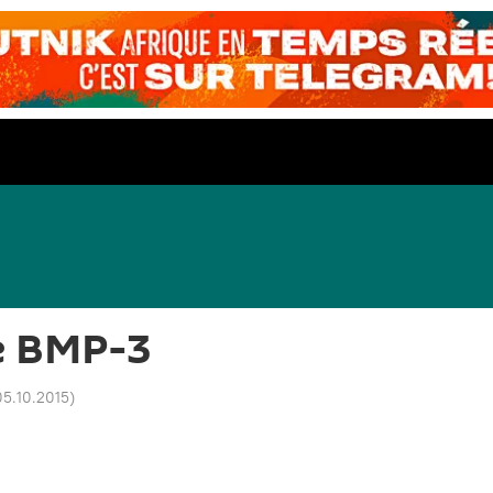
e BMP-3
05.10.2015
)