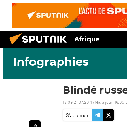
Afrique
Infographies
Blindé russ
18:09 21.07.2011
(Mis à jour:
16:05 
S'abonner