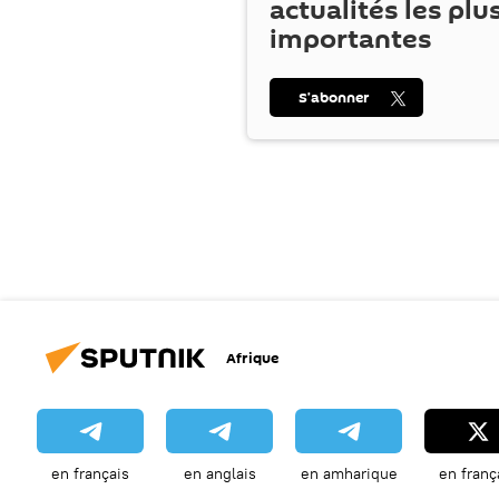
actualités les plu
importantes
S’abonner
Afrique
en français
en anglais
en amharique
en franç