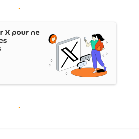
ur
X
pour ne
es
s