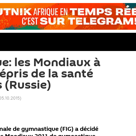
e: les Mondiaux à
pris de la santé
 (Russie)
05.10.2015
)
onale de gymnastique (FIG) a décidé