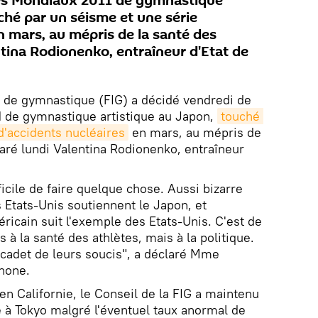
les Mondiaux 2011 de gymnastique
ché par un séisme et une série
n mars, au mépris de la santé des
ntina Rodionenko, entraîneur d'Etat de
e de gymnastique (FIG) a décidé vendredi de
1 de gymnastique artistique au Japon,
touché 
d'accidents nucléaires
en mars, au mépris de
laré lundi Valentina Rodionenko, entraîneur
ficile de faire quelque chose. Aussi bizarre
s Etats-Unis soutiennent le Japon, et
ricain suit l'exemple des Etats-Unis. C'est de
 à la santé des athlètes, mais à la politique.
e cadet de leurs soucis", a déclaré Mme
phone.
en Californie, le Conseil de la FIG a maintenu
à Tokyo malgré l'éventuel taux anormal de