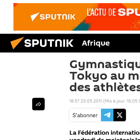
Afrique
Gymnastiqu
Tokyo au mé
des athlètes
18:57 23.05.2011
(Mis à jour:
16:05 
S'abonner
La Fédération internati