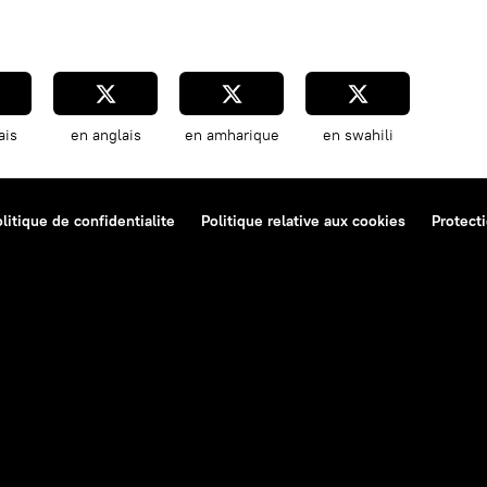
ais
en anglais
en amharique
en swahili
litique de confidentialite
Politique relative aux cookies
Protect