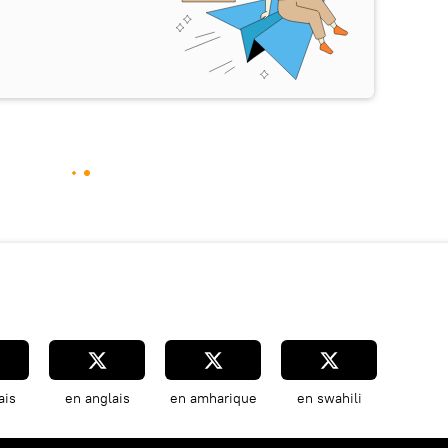
ais
en anglais
en amharique
en swahili