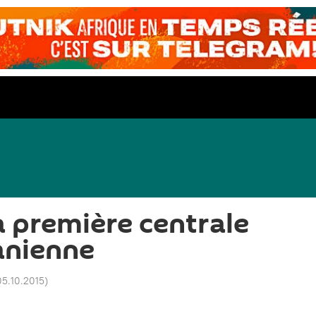
a première centrale
ranienne
05.10.2015
)