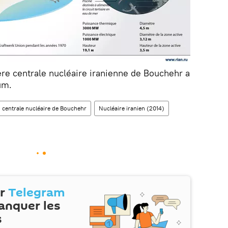
ère centrale nucléaire iranienne de Bouchehr a
um.
centrale nucléaire de Bouchehr
Nucléaire iranien (2014)
ur
Telegram
anquer les
s