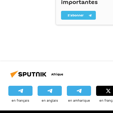
importantes
S’abonner
Afrique
en français
en anglais
en amharique
en franç