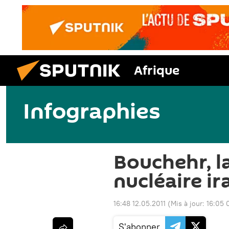
Afrique
Infographies
Bouchehr, l
nucléaire i
16:48 12.05.2011
(Mis à jour:
16:05 
S'abonner