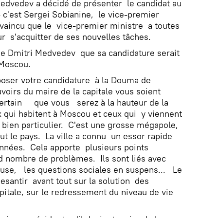
Medvedev a décidé de présenter le candidat au
 c'est Sergei Sobianine, le vice-premier
vaincu que le vice-premier ministre a toutes
ur s'acquitter de ses nouvelles tâches.
de Dmitri Medvedev que sa candidature serait
Moscou.
oposer votre candidature à la Douma de
rs du maire de la capitale vous soient
ertain que vous serez à la hauteur de la
 qui habitent à Moscou et ceux qui y viennent
eu bien particulier. C'est une grosse mégapole,
out le pays. La ville a connu un essor rapide
années. Cela apporte plusieurs points
nd nombre de problèmes. Ils sont liés avec
use, les questions sociales en suspens... Le
santir avant tout sur la solution des
itale, sur le redressement du niveau de vie