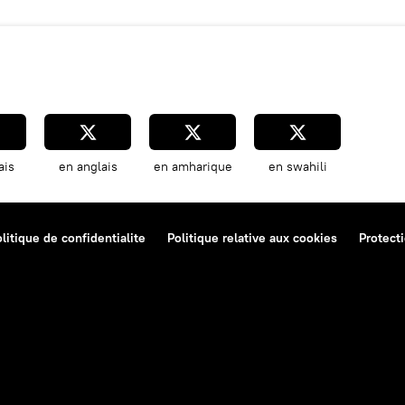
ais
en anglais
en amharique
en swahili
litique de confidentialite
Politique relative aux cookies
Protect