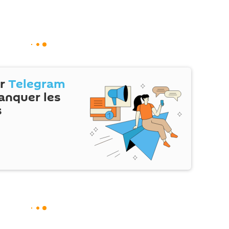
ur
Telegram
anquer les
s