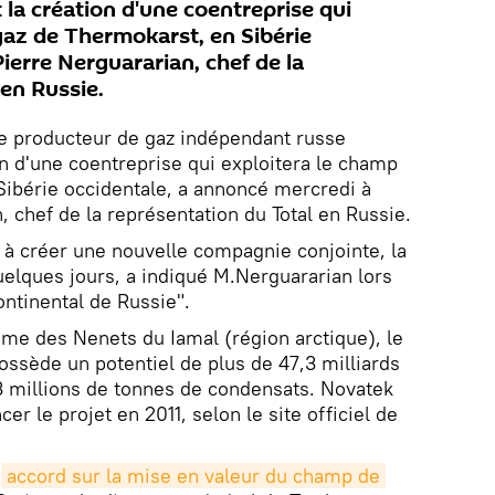
la création d'une coentreprise qui
gaz de Thermokarst, en Sibérie
ierre Nerguararian, chef de la
en Russie.
 le producteur de gaz indépendant russe
n d'une coentreprise qui exploitera le champ
Sibérie occidentale, a annoncé mercredi à
 chef de la représentation du Total en Russie.
t à créer une nouvelle compagnie conjointe, la
uelques jours, a indiqué M.Nerguararian lors
ontinental de Russie".
nome des Nenets du Iamal (région arctique), le
ssède un potentiel de plus de 47,3 milliards
3 millions de tonnes de condensats. Novatek
ncer le projet en 2011, selon le site officiel de
n
accord sur la mise en valeur du champ de 