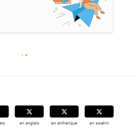
ais
en anglais
en amharique
en swahili