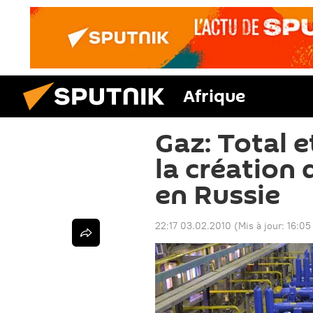
Afrique
Gaz: Total 
la création 
en Russie
22:17 03.02.2010
(Mis à jour:
16:05