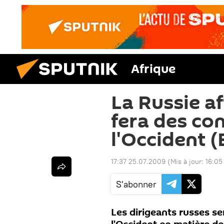
Afrique
La Russie af
fera des co
l'Occident (
17:37 25.07.2009
(Mis à jour:
16:05
S'abonner
Les dirigeants russes se