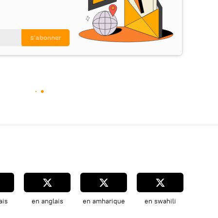
ais
en anglais
en amharique
en swahili