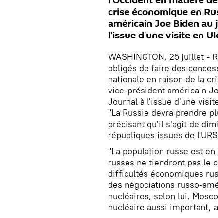
l'Occident en matière de 
crise économique en Rus
américain Joe Biden au j
l'issue d'une visite en U
WASHINGTON, 25 juillet - RI
obligés de faire des concess
nationale en raison de la c
vice-président américain Jo
Journal à l'issue d'une visi
"La Russie devra prendre pl
précisant qu'il s'agit de di
républiques issues de l'URS
"La population russe est en 
russes ne tiendront pas le 
difficultés économiques russ
des négociations russo-amé
nucléaires, selon lui. Mosc
nucléaire aussi important, a-