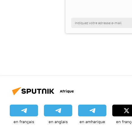
Afrique
en français
en anglais
en amharique
en franç