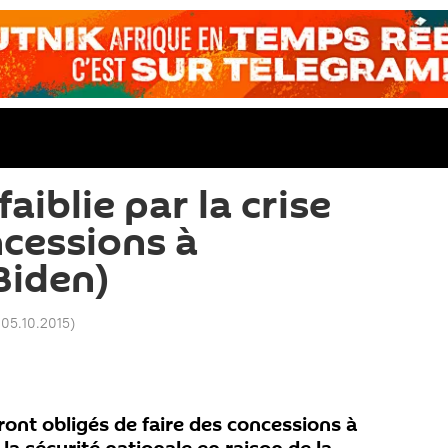
faiblie par la crise
ncessions à
Biden)
 05.10.2015
)
ront obligés de faire des concessions à