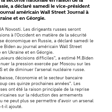
la sécurité nationale en raison de la
sie, a déclaré samedi le vice-président
ournal américain Wall Street Journal à
kraine et en Géorgie.
A Novosti. Les dirigeants russes seront
ions à l'Occident en matière de la sécurité
rise économique en Russie, a déclaré samedi le
e Biden au journal américain Wall Street
te en Ukraine et en Géorgie.
usieurs décisions difficiles", a estimé M.Biden
minuer la pression exercée par Moscou sur les
S et de diminuer l'arsenal nucléaire russe.
baisse, l'économie et le secteur bancaire
coup ces quinze prochaines années". Les
es ont été la raison principale de la reprise
ricaines sur la réduction des armements
ou ne peut plus se permettre d'avoir un arsenal
t-il ajouté.