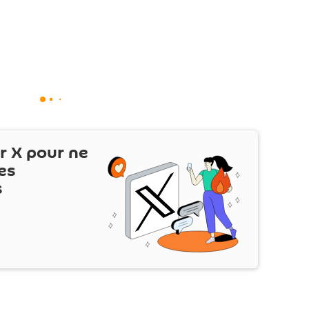
ur
X
pour ne
es
s