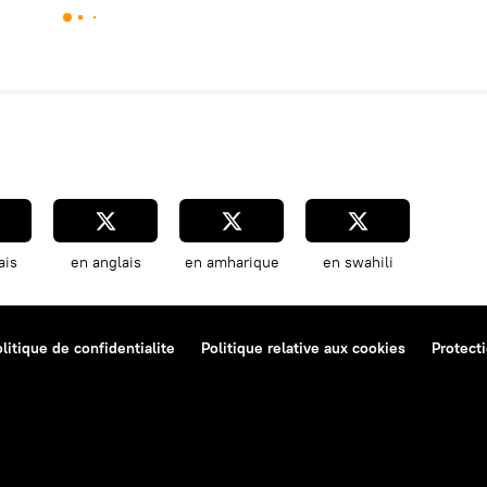
ais
en anglais
en amharique
en swahili
litique de confidentialite
Politique relative aux cookies
Protect