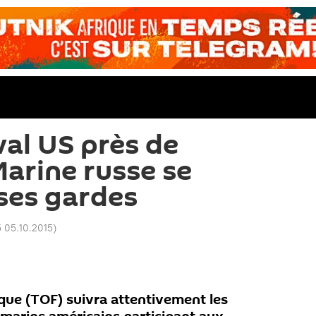
val US près de
 Marine russe se
 ses gardes
5 05.10.2015
)
ique (TOF) suivra attentivement les