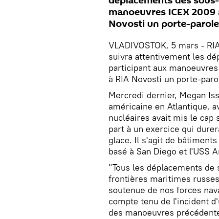
déplacements des sous-
manoeuvres ICEX 2009 au 
Novosti un porte-parole
VLADIVOSTOK, 5 mars - RIA 
suivra attentivement les d
participant aux manoeuvres 
à RIA Novosti un porte-paro
Mercredi dernier, Megan Iss
américaine en Atlantique, a
nucléaires avait mis le cap s
part à un exercice qui durer
glace. Il s'agit de bâtiment
basé à San Diego et l'USS A
"Tous les déplacements de 
frontières maritimes russes
soutenue de nos forces nava
compte tenu de l'incident d
des manoeuvres précédentes"