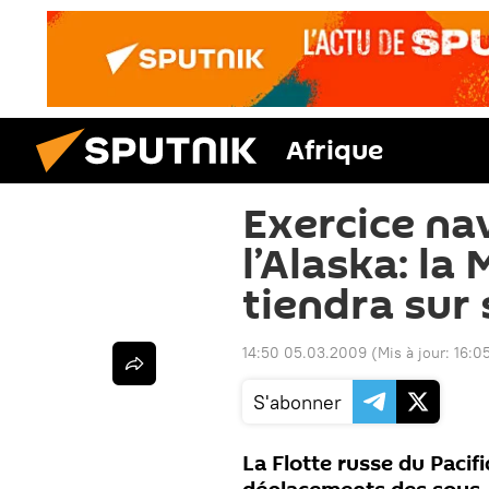
Afrique
Exercice na
l’Alaska: la
tiendra sur
14:50 05.03.2009
(Mis à jour:
16:0
S'abonner
La Flotte russe du Pacif