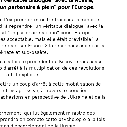
 véritable dialogue" avec la Russie,
"un partenaire à plein" pour l'Europe.
i. L'ex-premier ministre français Dominique
i à reprendre "un véritable dialogue" avec la
ait "un partenaire à plein" pour l'Europe.
pas acceptable, mais elle était prévisible", a
mentant sur France 2 la reconnaissance par la
bkhaze et sud-ossète.
 a à la fois le précédent du Kosovo mais aussi
 d'arrêt à la multiplication de ces révolutions
", a-t-il expliqué.
ettre un coup d'arrêt à cette mobilisation de
 très agressive, à travers le bouclier
 adhésions en perspective de l'Ukraine et de la
vernement, qui fut également ministre des
t prendre en compte cette psychologie à la fois
ps d'encerclement de la Russie".