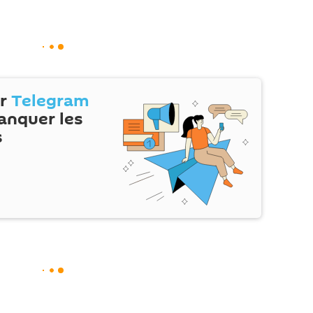
ur
Telegram
anquer les
s