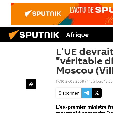
Afrique
L'UE devrait
"véritable d
Moscou (Vil
17:30 27.08.2008
(Mis à jour:
16:05
S'abonner
L'ex-premier ministre fr