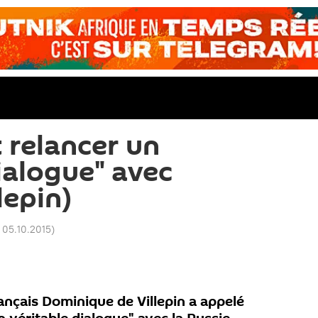
 relancer un
ialogue" avec
lepin)
 05.10.2015
)
ançais Dominique de Villepin a appelé