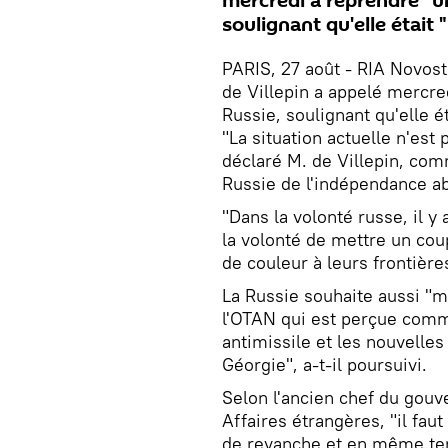
mercredi à reprendre "un
soulignant qu'elle était 
PARIS, 27 août - RIA Novost
de Villepin a appelé mercred
Russie, soulignant qu'elle ét
"La situation actuelle n'est 
déclaré M. de Villepin, com
Russie de l'indépendance a
"Dans la volonté russe, il y
la volonté de mettre un coup
de couleur à leurs frontières
La Russie souhaite aussi "m
l'OTAN qui est perçue comme
antimissile et les nouvelles
Géorgie", a-t-il poursuivi.
Selon l'ancien chef du gou
Affaires étrangères, "il fau
de revanche et en même tem