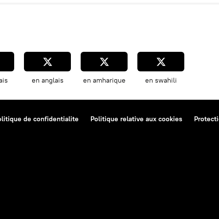
ais
en anglais
en amharique
en swahili
litique de confidentialite
Politique relative aux cookies
Protect