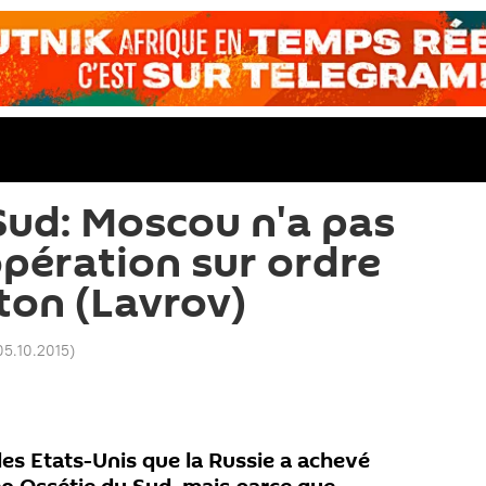
Sud: Moscou n'a pas
opération sur ordre
ton (Lavrov)
05.10.2015
)
 des Etats-Unis que la Russie a achevé