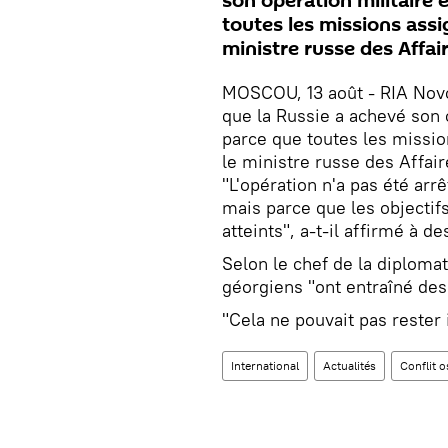
son opération militaire 
toutes les missions assi
ministre russe des Affai
MOSCOU, 13 août - RIA Novos
que la Russie a achevé son 
parce que toutes les missio
le ministre russe des Affai
"L'opération n'a pas été arr
mais parce que les objectifs
atteints", a-t-il affirmé à d
Selon le chef de la diplomat
géorgiens "ont entraîné des
"Cela ne pouvait pas rester i
International
Actualités
Conflit 