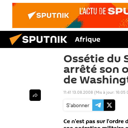
Afrique
Ossétie du 
arrêté son 
de Washing
11:41 13.08.2008
(Mis à jour:
16:05 
S'abonner
Ce n'est pas sur l'ordre