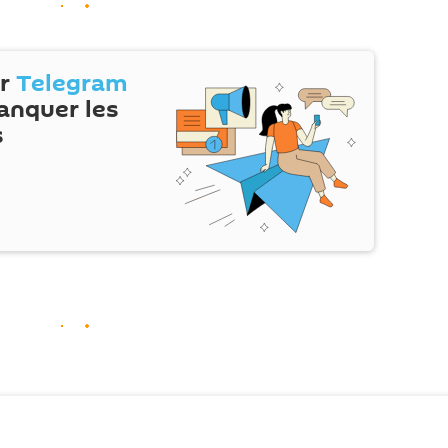
ur
Telegram
anquer les
s