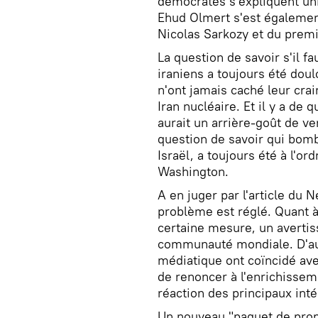
démocrates s'expliquent un
Ehud Olmert s'est également
Nicolas Sarkozy et du prem
La question de savoir s'il f
iraniens a toujours été doul
n'ont jamais caché leur crai
Iran nucléaire. Et il y a de
aurait un arrière-goût de ve
question de savoir qui bomb
Israël, a toujours été à l'or
Washington.
A en juger par l'article du
problème est réglé. Quant à 
certaine mesure, un avertiss
communauté mondiale. D'aut
médiatique ont coïncidé ave
de renoncer à l'enrichissem
réaction des principaux int
Un nouveau "paquet de propo