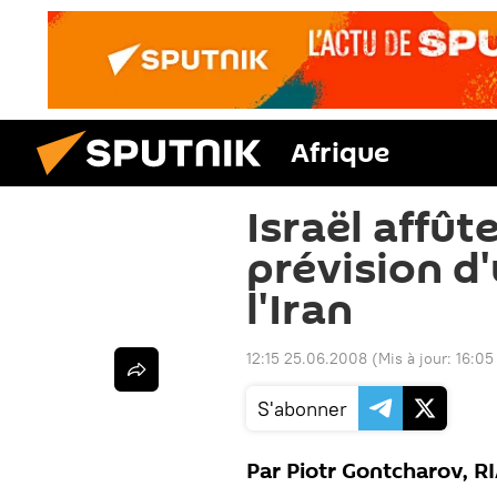
Afrique
Israël affût
prévision d
l'Iran
12:15 25.06.2008
(Mis à jour:
16:05
S'abonner
Par Piotr Gontcharov, R