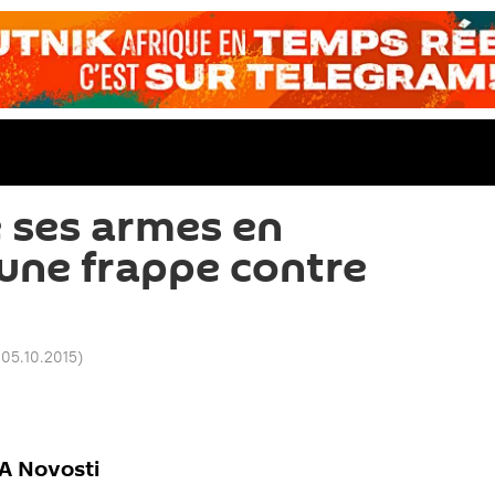
e ses armes en
'une frappe contre
 05.10.2015
)
IA Novosti