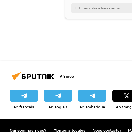
Afrique
en français
en anglais
en amharique
en franç
Qui sommes-nous?
Mentions legales
Nous contacter
Po