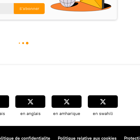
ais
en anglais
en amharique
en swahili
litique de confidentialite
Politique relative aux cookies
Protect