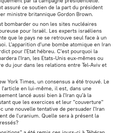
iquement par la campagne présidentielle.
 assuré ce soutien de la part du président
ier ministre britannique Gordon Brown.
aut bombarder ou non les sites nucléaires
oureuse pour Israël. Les experts israéliens
nte que le pays ne se retrouve seul face à un
 quoi. L'apparition d'une bombe atomique en Iran
rdict pour l'Etat hébreu. C'est pourquoi la
ardera l'Iran, les Etats-Unis eux-mêmes ou
dre du jour dans les relations entre Tel-Aviv et
 New York Times, un consensus a été trouvé. Le
l'article en lui-même, il est, dans une
ement lancé aussi bien à l'Iran qu'à la
ant que les exercices et leur "couverture"
c une nouvelle tentative de persuader l'Iran
ent de l'uranium. Quelle sera à présent la
éressés?
sitions" a été remis ces jours-ci à Téhéran