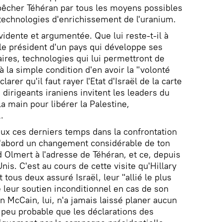
pêcher Téhéran par tous les moyens possibles
technologies d'enrichissement de l'uranium.
évidente et argumentée. Que lui reste-t-il à
et le président d'un pays qui développe ses
ires, technologies qui lui permettront de
la simple condition d'en avoir la "volonté
arer qu'il faut rayer l'Etat d'Israël de la carte
dirigeants iraniens invitent les leaders du
a main pour libérer la Palestine,
.
ux ces derniers temps dans la confrontation
t d'abord un changement considérable de ton
d Olmert à l'adresse de Téhéran, et ce, depuis
nis. C'est au cours de cette visite qu'Hillary
tous deux assuré Israël, leur "allié le plus
e leur soutien inconditionnel en cas de son
hn McCain, lui, n'a jamais laissé planer aucun
t peu probable que les déclarations des