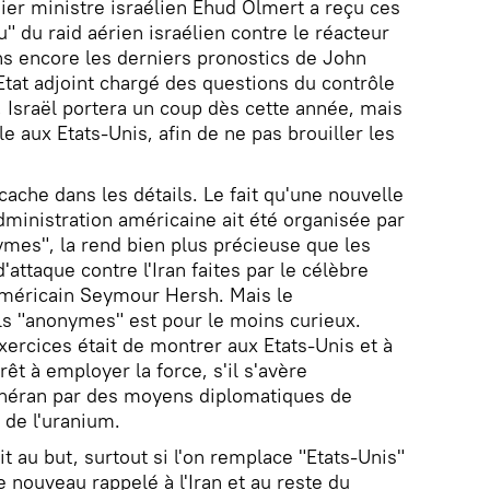
mier ministre israélien Ehud Olmert a reçu ces
u" du raid aérien israélien contre le réacteur
ons encore les derniers pronostics de John
Etat adjoint chargé des questions du contrôle
 Israël portera un coup dès cette année, mais
le aux Etats-Unis, afin de ne pas brouiller les
ache dans les détails. Le fait qu'une nouvelle
dministration américaine ait été organisée par
ymes", la rend bien plus précieuse que les
'attaque contre l'Iran faites par le célèbre
 américain Seymour Hersh. Mais le
ls "anonymes" est pour le moins curieux.
xercices était de montrer aux Etats-Unis et à
rêt à employer la force, s'il s'avère
éhéran par des moyens diplomatiques de
 de l'uranium.
t au but, surtout si l'on remplace "Etats-Unis"
 de nouveau rappelé à l'Iran et au reste du