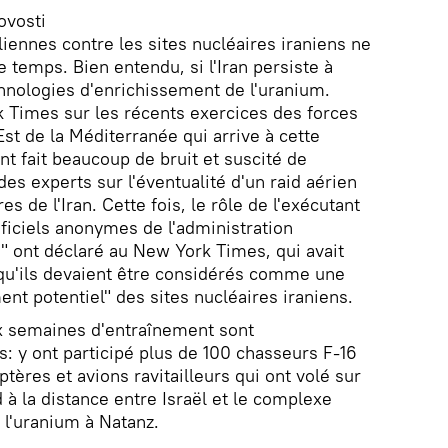
ovosti
iennes contre les sites nucléaires iraniens ne
 temps. Bien entendu, si l'Iran persiste à
hnologies d'enrichissement de l'uranium.
k Times sur les récents exercices des forces
Est de la Méditerranée qui arrive à cette
nt fait beaucoup de bruit et suscité de
des experts sur l'éventualité d'un raid aérien
s de l'Iran. Cette fois, le rôle de l'exécutant
fficiels anonymes de l'administration
" ont déclaré au New York Times, qui avait
 qu'ils devaient être considérés comme une
nt potentiel" des sites nucléaires iraniens.
ux semaines d'entraînement sont
fs: y ont participé plus de 100 chasseurs F-16
ptères et avions ravitailleurs qui ont volé sur
 à la distance entre Israël et le complexe
 l'uranium à Natanz.