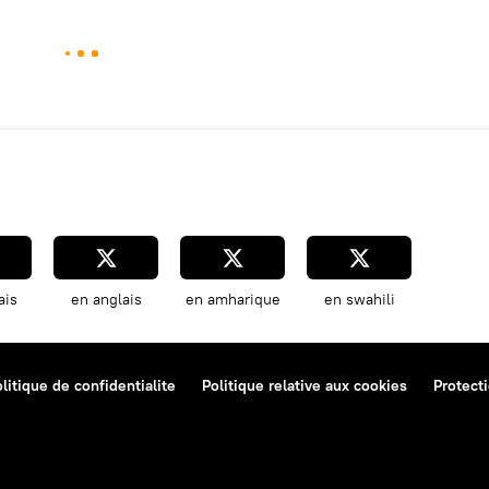
ais
en anglais
en amharique
en swahili
litique de confidentialite
Politique relative aux cookies
Protect