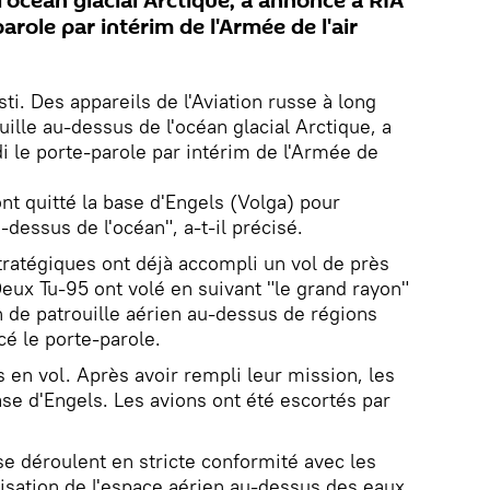
l'océan glacial Arctique, a annoncé à RIA
arole par intérim de l'Armée de l'air
i. Des appareils de l'Aviation russe à long
uille au-dessus de l'océan glacial Arctique, a
 le porte-parole par intérim de l'Armée de
nt quitté la base d'Engels (Volga) pour
-dessus de l'océan", a-t-il précisé.
tratégiques ont déjà accompli un vol de près
eux Tu-95 ont volé en suivant "le grand rayon"
an de patrouille aérien au-dessus de régions
cé le porte-parole.
és en vol. Après avoir rempli leur mission, les
se d'Engels. Les avions ont été escortés par
se déroulent en stricte conformité avec les
lisation de l'espace aérien au-dessus des eaux