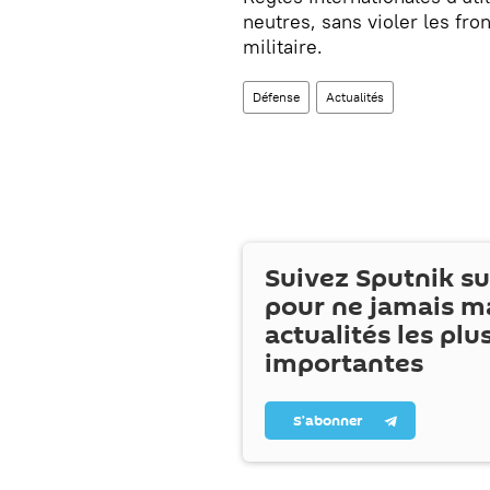
neutres, sans violer les fro
militaire.
Défense
Actualités
Suivez Sputnik s
pour ne jamais m
actualités les plu
importantes
S’abonner