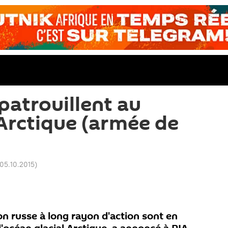
patrouillent au
'Arctique (armée de
 05.10.2015
)
ion russe à long rayon d'action sont en