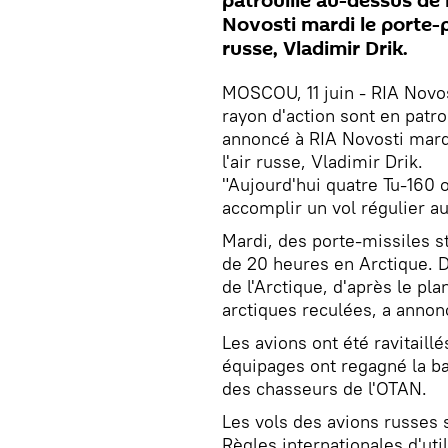
patrouille au-dessus de 
Novosti mardi le porte-p
russe, Vladimir Drik.
MOSCOU, 11 juin - RIA Novost
rayon d'action sont en patro
annoncé à RIA Novosti mardi
l'air russe, Vladimir Drik.
"Aujourd'hui quatre Tu-160 o
accomplir un vol régulier au
Mardi, des porte-missiles s
de 20 heures en Arctique. D
de l'Arctique, d'après le pl
arctiques reculées, a annon
Les avions ont été ravitaill
équipages ont regagné la ba
des chasseurs de l'OTAN.
Les vols des avions russes 
Règles internationales d'uti