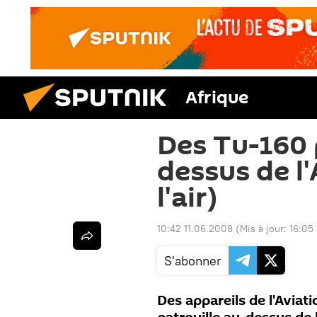
Afrique
Des Tu-160 
dessus de l
l'air)
10:42 11.06.2008
(Mis à jour:
16:05
S'abonner
Des appareils de l'Aviat