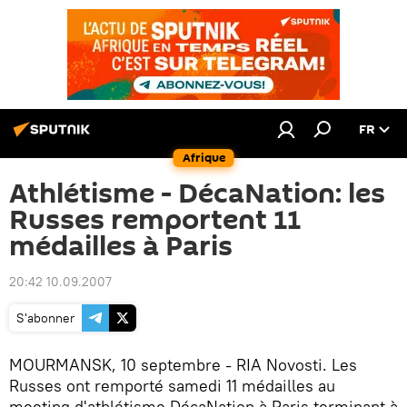
FR
Afrique
Athlétisme - DécaNation: les
Russes remportent 11
médailles à Paris
20:42 10.09.2007
S'abonner
MOURMANSK, 10 septembre - RIA Novosti. Les
Russes ont remporté samedi 11 médailles au
meeting d'athlétisme DécaNation à Paris terminant à