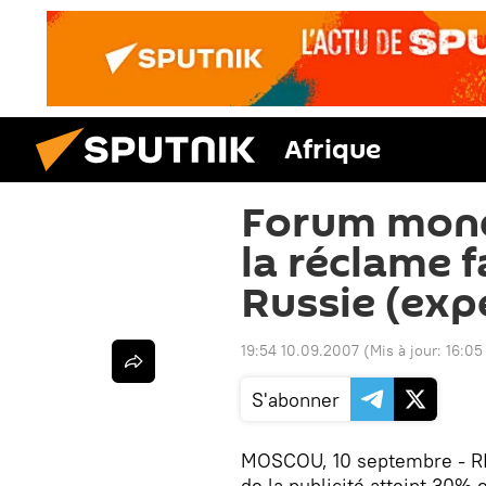
Afrique
Forum mondi
la réclame f
Russie (exp
19:54 10.09.2007
(Mis à jour:
16:05
S'abonner
MOSCOU, 10 septembre - RI
de la publicité atteint 30% 