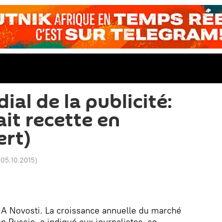
al de la publicité:
ait recette en
ert)
 05.10.2015
)
A Novosti. La croissance annuelle du marché
en Russie, a indiqué aux journalistes, se