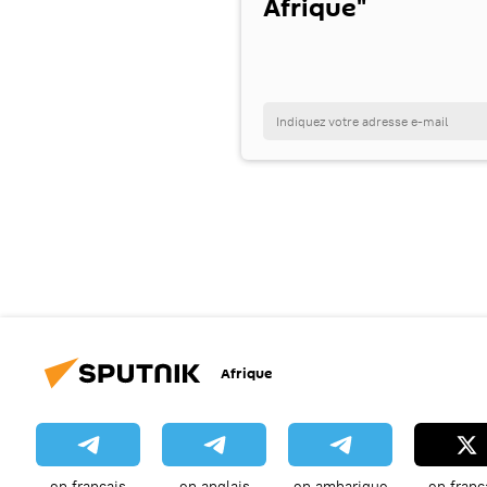
Afrique"
Afrique
en français
en anglais
en amharique
en franç