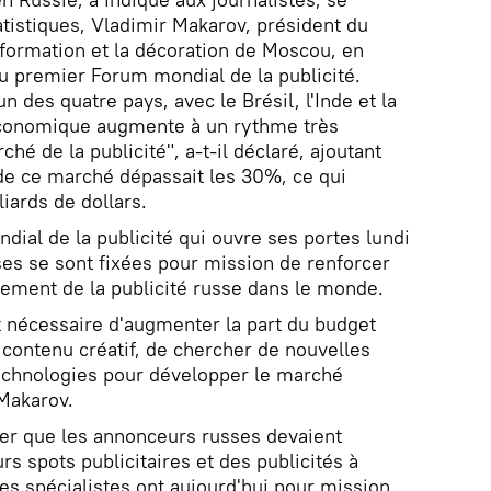
tistiques, Vladimir Makarov, président du
information et la décoration de Moscou, en
du premier Forum mondial de la publicité.
un des quatre pays, avec le Brésil, l'Inde et la
économique augmente à un rythme très
ché de la publicité", a-t-il déclaré, ajoutant
de ce marché dépassait les 30%, ce qui
iards de dollars.
dial de la publicité qui ouvre ses portes lundi
ses se sont fixées pour mission de renforcer
pement de la publicité russe dans le monde.
st nécessaire d'augmenter la part du budget
u contenu créatif, de chercher de nouvelles
technologies pour développer le marché
 Makarov.
quer que les annonceurs russes devaient
rs spots publicitaires et des publicités à
 les spécialistes ont aujourd'hui pour mission