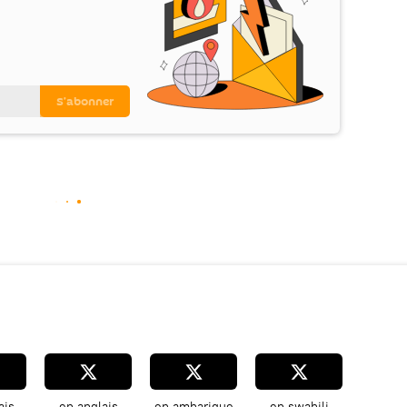
ais
en anglais
en amharique
en swahili