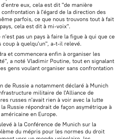
 d'entre eux, cela est dit "de manière
 confrontation à l'égard de la direction des
même parfois, ce que nous trouvons tout à fait
pays, cela est dit à mi-voix".
e n'est pas un pays à faire la figue à qui que ce
 coup à quelqu'un", a-t-il relevé.
dra et commencera enfin à organiser les
ité", a noté Vladimir Poutine, tout en signalant
 des gens voulant organiser sans confrontation
ion de Russie a notamment déclaré à Munich
frastructure militaire de l'Alliance de
res russes n'avait rien à voir avec la lutte
e la Russie répondrait de façon asymétrique à
 américaine en Europe.
ulevé à la Conférence de Munich sur la
oblème du mépris pour les normes du droit
ssement vers un monde unipolaire, les