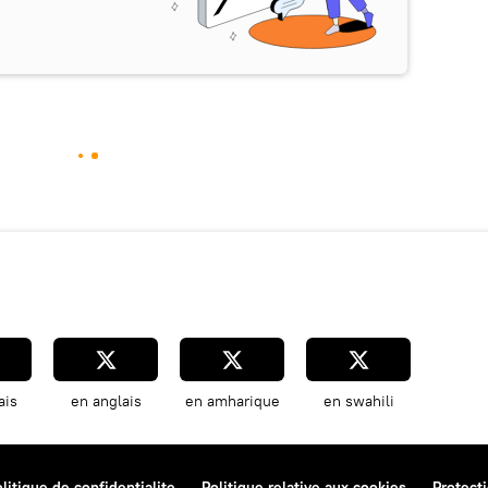
ais
en anglais
en amharique
en swahili
litique de confidentialite
Politique relative aux cookies
Protect