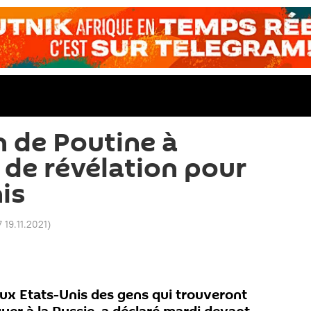
n de Poutine à
 de révélation pour
is
 19.11.2021
)
aux Etats-Unis des gens qui trouveront