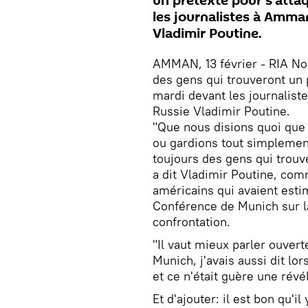
un prétexte pour s'attaq
les journalistes à Amman
Vladimir Poutine.
AMMAN, 13 février - RIA Nov
des gens qui trouveront un p
mardi devant les journalist
Russie Vladimir Poutine.
"Que nous disions quoi que 
ou gardions tout simplement 
toujours des gens qui trouve
a dit Vladimir Poutine, com
américains qui avaient esti
Conférence de Munich sur la 
confrontation.
"Il vaut mieux parler ouvert
Munich, j'avais aussi dit lo
et ce n'était guère une révél
Et d'ajouter: il est bon qu'i