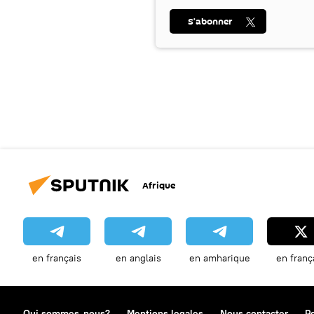
S’abonner
Afrique
en français
en anglais
en amharique
en franç
Qui sommes-nous?
Mentions legales
Nous contacter
Po