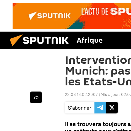
Afrique
Interventio
Munich: pas
les Etats-Un
22:08 13.02.2007
(Mis à jour:
02:07
S'abonner
Il se trouvera toujours 